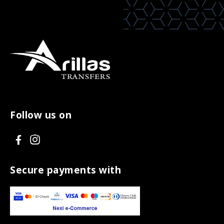
Follow us on
V
V
i
i
s
s
Secure payments with
i
i
t
t
F
I