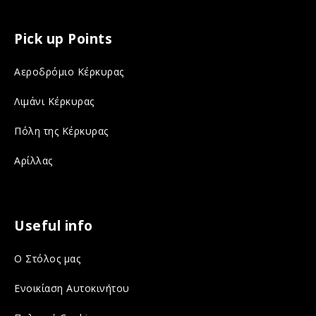
a
n
c
s
Pick up Points
e
t
Αεροδρόμιο Κέρκυρας
b
a
o
g
Λιμάνι Κέρκυρας
o
r
Πόλη της Κέρκυρας
k
a
Αρίλλας
o
m
n
o
s
n
Useful info
o
s
Ο Στόλος μας
c
o
i
c
Ενοικίαση Αυτοκινήτου
a
i