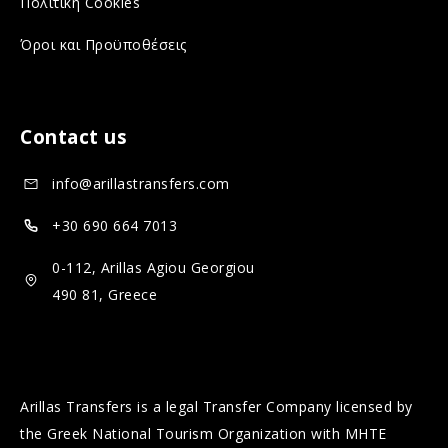
Πολιτική Cookies
l
a
Όροι και Προϋποθέσεις
m
l
e
m
d
e
Contact us
i
d
a
i
info@arillastransfers.com
a
+30 690 664 7013
0-112, Arillas Agiou Georgiou
490 81, Greece
Arillas Transfers is a legal Transfer Company licensed by
the Greek National Tourism Organization with MHTE