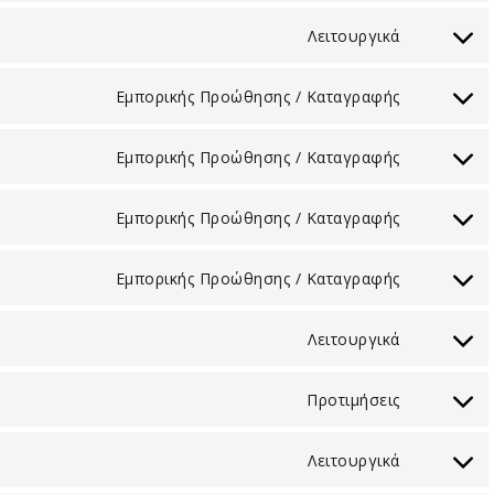
to
Λειτουργικά
service
Consent
wordpres
to
Εμπορικής Προώθησης / Καταγραφής
service
Consent
wpml
to
Εμπορικής Προώθησης / Καταγραφής
service
Consent
google-
to
Εμπορικής Προώθησης / Καταγραφής
fonts
service
Consent
google-
to
Εμπορικής Προώθησης / Καταγραφής
recaptcha
service
Consent
google-
to
Λειτουργικά
maps
service
Consent
youtube
to
Προτιμήσεις
service
Consent
paypal
to
Λειτουργικά
service
Consent