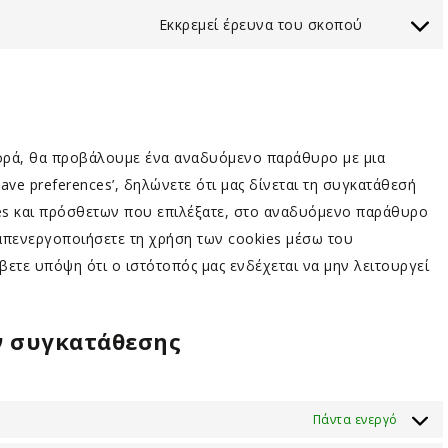
hotjar
to
Εκκρεμεί έρευνα του σκοπού
service
Consent
complianz
to
service
Διάφορα
φορά, θα προβάλουμε ένα αναδυόμενο παράθυρο με μια
Save preferences’, δηλώνετε ότι μας δίνεται τη συγκατάθεσή
ies και πρόσθετων που επιλέξατε, στο αναδυόμενο παράθυρο
 απενεργοποιήσετε τη χρήση των cookies μέσω του
ετε υπόψη ότι ο ιστότοπός μας ενδέχεται να μην λειτουργεί
ν συγκατάθεσης
Πάντα ενεργό