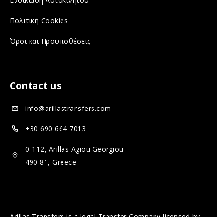
Ενοικίαση Αυτοκινήτου
a
i
Πολιτική Cookies
l
a
Όροι και Προϋποθέσεις
m
l
e
m
d
e
Contact us
i
d
a
i
info@arillastransfers.com
a
+30 690 664 7013
0-112, Arillas Agiou Georgiou
490 81, Greece
Arillas Transfers is a legal Transfer Company licensed by