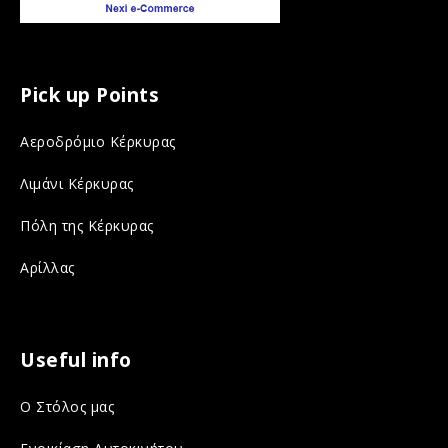
F
I
a
n
c
s
Pick up Points
e
t
Αεροδρόμιο Κέρκυρας
b
a
o
g
Λιμάνι Κέρκυρας
o
r
Πόλη της Κέρκυρας
k
a
Αρίλλας
o
m
n
o
s
n
Useful info
o
s
Ο Στόλος μας
c
o
i
c