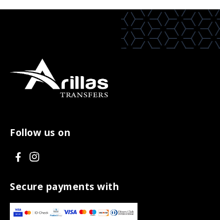
Follow us on
V
V
i
i
s
s
Secure payments with
i
i
t
t