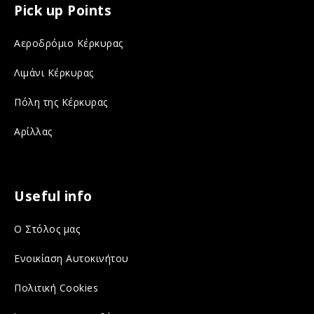
c
s
Pick up Points
e
t
Αεροδρόμιο Κέρκυρας
b
a
o
g
Λιμάνι Κέρκυρας
o
r
Πόλη της Κέρκυρας
k
a
Αρίλλας
o
m
n
o
s
n
Useful info
o
s
Ο Στόλος μας
c
o
i
c
Ενοικίαση Αυτοκινήτου
a
i
Πολιτική Cookies
l
a