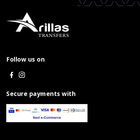
Follow us on
V
V
i
i
s
s
Secure payments with
i
i
t
t
F
I
a
n