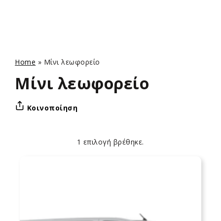
Home
»
Μίνι λεωφορείο
Μίνι λεωφορείο
Κοινοποίηση
1 επιλογή βρέθηκε.
Apply
Επιλογές
sorting
ταξινόμησης