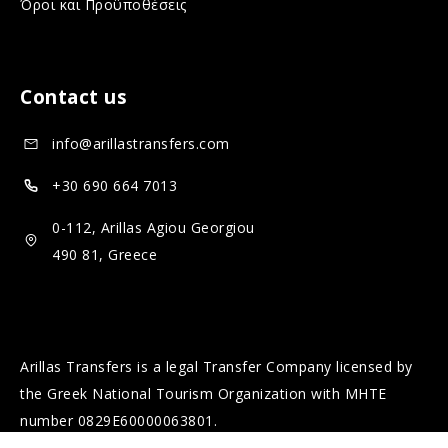
Όροι και Προϋποθέσεις
m
l
e
m
d
e
Contact us
i
d
a
i
info@arillastransfers.com
a
+30 690 664 7013
0-112, Arillas Agiou Georgiou
490 81, Greece
Arillas Transfers is a legal Transfer Company licensed by
the Greek National Tourism Organization with MHTE
number 0829Ε60000063801.